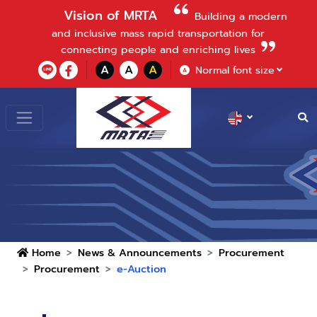
Vision of MRTA
Building a modern
and inclusive mass rapid transportation for
connecting people and enriching lives
A
A
A
Normal font size
A
Home
News & Announcements
Procurement
Procurement
e-Auction