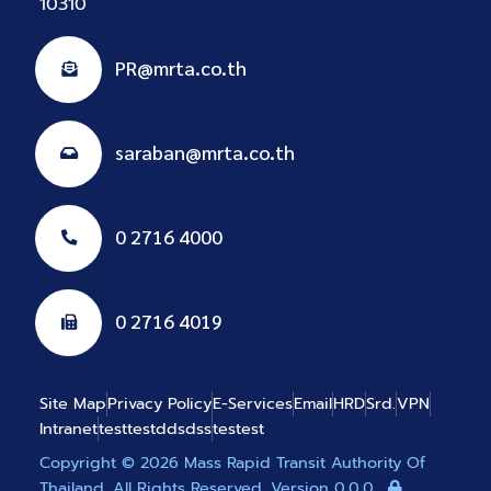
10310
PR@mrta.co.th
saraban@mrta.co.th
0 2716 4000
0 2716 4019
Site Map
Privacy Policy
E-Services
Email
HRD
Srd.
VPN
Intranet
testtestddsdss
testest
Copyright © 2026 Mass Rapid Transit Authority Of
Thailand. All Rights Reserved. Version 0.0.0