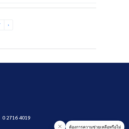
7
›
0 2716 4019