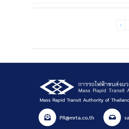
‹
Mass Rapid Transit Authority of Thaila
PR@mrta.co.th
s