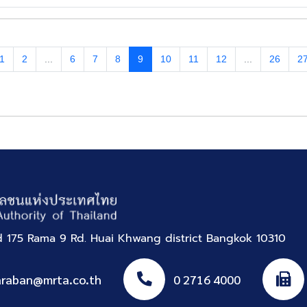
1
2
...
6
7
8
9
10
11
12
...
26
2
nd 175 Rama 9 Rd. Huai Khwang district Bangkok 10310
araban@mrta.co.th
0 2716 4000