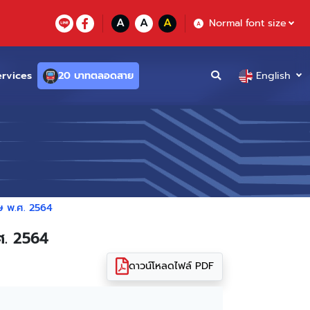
A
A
A
Normal font size
A
ervices
20 บาทตลอดสาย
English
ศษ พ.ศ. 2564
ศ. 2564
ดาวน์โหลดไฟล์ PDF