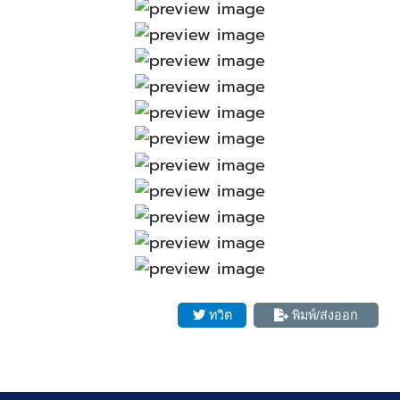
ทวิต
พิมพ์/ส่งออก