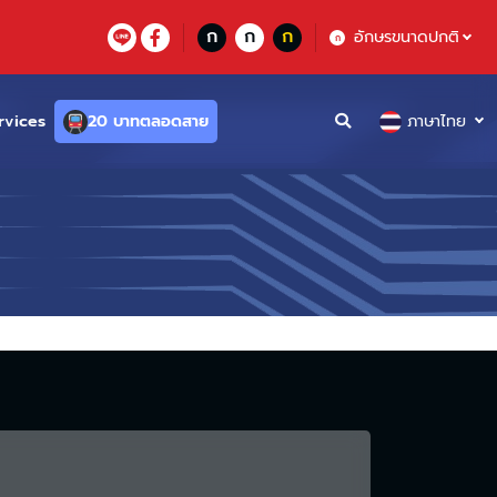
ก
ก
ก
อักษรขนาดปกติ
ก
rvices
20 บาทตลอดสาย
ภาษาไทย
ี้