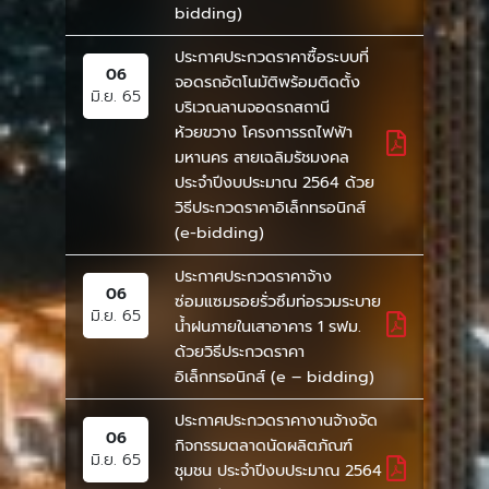
bidding)
ประกาศประกวดราคาซื้อระบบที่
06
จอดรถอัตโนมัติพร้อมติดตั้ง
มิ.ย. 65
บริเวณลานจอดรถสถานี
ห้วยขวาง โครงการรถไฟฟ้า
มหานคร สายเฉลิมรัชมงคล
ประจำปีงบประมาณ 2564 ด้วย
วิธีประกวดราคาอิเล็กทรอนิกส์
(e-bidding)
ประกาศประกวดราคาจ้าง
06
ซ่อมแซมรอยรั่วซึมท่อรวมระบาย
มิ.ย. 65
น้ำฝนภายในเสาอาคาร 1 รฟม.
ด้วยวิธีประกวดราคา
อิเล็กทรอนิกส์ (e – bidding)
ประกาศประกวดราคางานจ้างจัด
06
กิจกรรมตลาดนัดผลิตภัณฑ์
มิ.ย. 65
ชุมชน ประจำปีงบประมาณ 2564