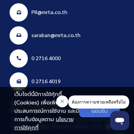
PR@mrta.co.th
saraban@mrta.co.th
0 2716 4000
0 2716 4019
เว็บไซต์นี้มีการใช้คุ้กกี้
(Cookies) เพื่อเพิ่ม
แผนผังเว็บไซต์
นโยบายคุ้มครองข้อมูลส่วนบุคคล
E-Services
ประสบการณ์การใช้งาน และมี
ยอมรับ
อีเมล รฟม.
HRD
ฝรภ.
VPN
Intranet
ทดสอบ
สมาคมพนักงาน
การเก็บข้อมูลตาม
นโยบาย
Copyright © 2026 Mass Rapid Transit Authority Of
Thailand. All Rights Reserved. Version 0.0.0
การใช้คุกกี้