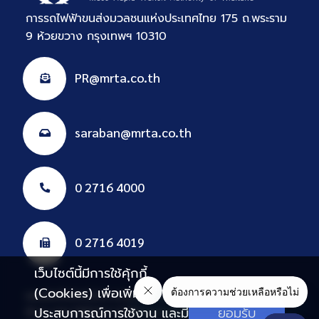
การรถไฟฟ้าขนส่งมวลชนแห่งประเทศไทย 175 ถ.พระราม
9 ห้วยขวาง กรุงเทพฯ 10310
PR@mrta.co.th
saraban@mrta.co.th
0 2716 4000
0 2716 4019
เว็บไซต์นี้มีการใช้คุ้กกี้
(Cookies) เพื่อเพิ่ม
แผนผังเว็บไซต์
นโยบายคุ้มครองข้อมูลส่วนบุคคล
E-Services
ประสบการณ์การใช้งาน และมี
ยอมรับ
อีเมล รฟม.
HRD
ฝรภ.
VPN
Intranet
ทดสอบ
สมาคมพนักงาน