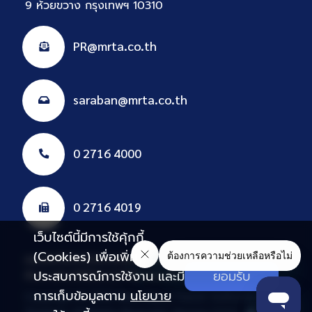
9 ห้วยขวาง กรุงเทพฯ 10310
PR@mrta.co.th
saraban@mrta.co.th
0 2716 4000
0 2716 4019
เว็บไซต์นี้มีการใช้คุ้กกี้
(Cookies) เพื่อเพิ่ม
แผนผังเว็บไซต์
นโยบายคุ้มครองข้อมูลส่วนบุคคล
E-Services
ประสบการณ์การใช้งาน และมี
ยอมรับ
อีเมล รฟม.
HRD
ฝรภ.
VPN
Intranet
ทดสอบ
สมาคมพนักงาน
การเก็บข้อมูลตาม
นโยบาย
Copyright © 2026 Mass Rapid Transit Authority Of