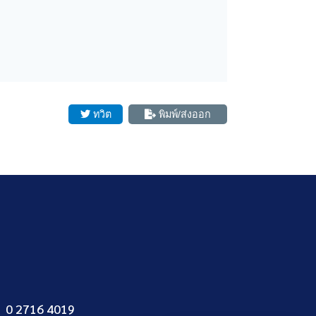
ทวิต
พิมพ์/ส่งออก
0 2716 4019