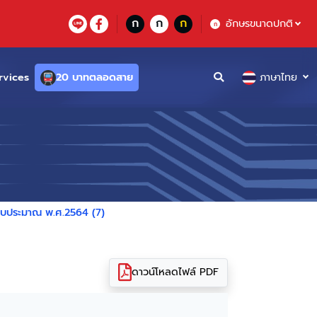
ก
ก
ก
อักษรขนาดปกติ
ก
rvices
20 บาทตลอดสาย
ภาษาไทย
ีงบประมาณ พ.ศ.2564 (7)
ดาวน์โหลดไฟล์ PDF